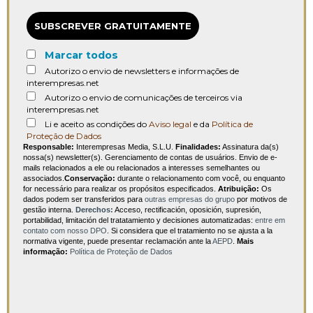
SUBSCREVER GRATUITAMENTE
Marcar todos
Autorizo o envio de newsletters e informações de
interempresas.net
Autorizo o envio de comunicações de terceiros via
interempresas.net
Li e aceito as condições do
Aviso legal
e da
Política de
Proteção de Dados
Responsable:
Interempresas Media, S.L.U.
Finalidades:
Assinatura da(s)
nossa(s) newsletter(s). Gerenciamento de contas de usuários. Envio de e-
mails relacionados a ele ou relacionados a interesses semelhantes ou
associados.
Conservação:
durante o relacionamento com você, ou enquanto
for necessário para realizar os propósitos especificados.
Atribuição:
Os
dados podem ser transferidos para
outras empresas do grupo
por motivos de
gestão interna.
Derechos:
Acceso, rectificación, oposición, supresión,
portabilidad, limitación del tratatamiento y decisiones automatizadas:
entre em
contato com nosso DPO
. Si considera que el tratamiento no se ajusta a la
normativa vigente, puede presentar reclamación ante la
AEPD
.
Mais
informação:
Política de Proteção de Dados