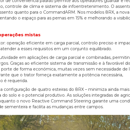
or de conveniência padrão permite aos operadores guardar e re
to, controle de clima e sistema de infoentretenimento. O assen
 o assento quanto para o CommandARM. Nos modelos 8RX, a nova
entando o espaço para as pernas em 15% e melhorando a visibili
 operações mistas
or: operação eficiente em carga parcial, controlo preciso e impa
 atender a esses requisitos em um conjunto equilibrado.
tividade em aplicações de carga parcial e combinadas, permiti
os. Graças ao eficiente sistema de transmissão e à favorável dis
e porte de forma económica, muitas vezes sem necessidade de l
arante que o trator forneça exatamente a potência necessária,
o é requerida.
u a configuração de quatro esteiras do 8RX – minimiza ainda mais
 do solo e o potencial produtivo. As soluções integradas de agric
27/07/2026
20/07/
, enquanto o novo Reactive Command Steering garante uma con
 de sementeira e facilita as mudanças entre campos.