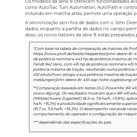
Os modelos da série 8 oferecem funcionalidades ava
como AutoTrac Turn Automation, AutoPath e controlo
incluindo em marcha-atrás, permite uma operação
A sincronização sem fios de dados com o John Deer
dados, enquanto a partilha de dados no campo perm
disso, os novos tratores da série 8 estão preparado
*Com base na tabela de comparação de tratores da Profi
https://www.profi.de/test/schleppertest/john-deere-8r-
de potência nominal e 443 hp de potência máxima do mo
Fendt 942 Vario, com 415 hp de potência nominal e 415 
potência máxima de tração, resultando numa potência
410 eAutoPowr atingiu a sua potência máxima de tração se
meldungen/john-deere-8r-410-eap-hohe-zugleistung-oh
**Comparação baseada em testes DLG PowerMix: 8R 410 eA
(www.dlg.org). Os resultados mostram que o 8R 410 eA
('Mittelschwere Zugarbeit') (8,5 vs. 7,6 ha/h, +11,8%), apl
ha/h, +15,3%) e produtividade significativamente superio
(15,7 vs. 11,6 ha/h, +35,3%). O desempenho real pode var
comportamento do operador e configuração da máquin
*** dependendo das especificações do país.