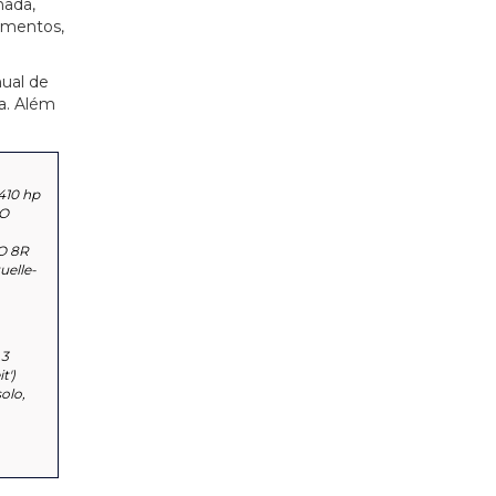
nada,
ementos,
ual de
a. Além
410 hp
 O
O 8R
uelle-
,3
t')
olo,