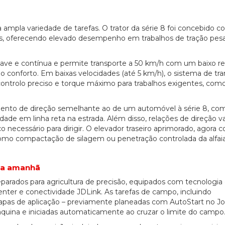
ampla variedade de tarefas. O trator da série 8 foi concebido
olas, oferecendo elevado desempenho em trabalhos de tração pes
ave e contínua e permite transporte a 50 km/h com um baixo r
 o conforto. Em baixas velocidades (até 5 km/h), o sistema de tr
controlo preciso e torque máximo para trabalhos exigentes, com
to de direção semelhante ao de um automóvel à série 8, co
dade em linha reta na estrada. Além disso, relações de direção va
necessário para dirigir. O elevador traseiro aprimorado, agora 
 como compactação de silagem ou penetração controlada da alfa
ia amanhã
parados para agricultura de precisão, equipados com tecnologia
er e conectividade JDLink. As tarefas de campo, incluindo
mapas de aplicação – previamente planeadas com AutoStart no J
áquina e iniciadas automaticamente ao cruzar o limite do campo