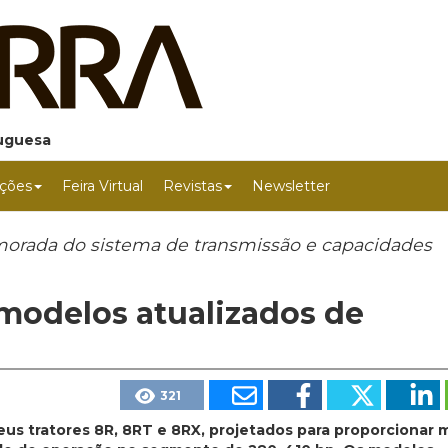
tuguesa
ções
Feira Virtual
Revistas
Newsletter
rimorada do sistema de transmissão e capacidades
modelos atualizados de
321
us tratores 8R, 8RT e 8RX, projetados para proporcionar 