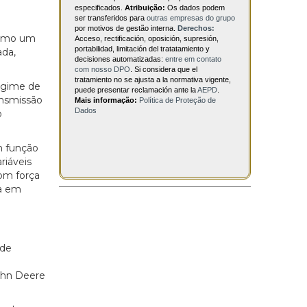
especificados.
Atribuição:
Os dados podem
ser transferidos para
outras empresas do grupo
por motivos de gestão interna.
Derechos:
 como um
Acceso, rectificación, oposición, supresión,
portabilidad, limitación del tratatamiento y
ada,
decisiones automatizadas:
entre em contato
com nosso DPO
. Si considera que el
tratamiento no se ajusta a la normativa vigente,
egime de
puede presentar reclamación ante la
AEPD
.
ansmissão
Mais informação:
Política de Proteção de
Dados
o
m função
riáveis
com força
ia em
 de
ohn Deere
.