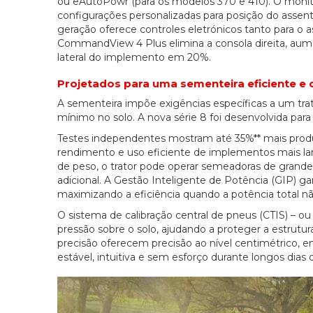
ou eAutoPowr (para os modelos 370 e 410). O monit
configurações personalizadas para posição do assen
geração oferece controles eletrónicos tanto para
CommandView 4 Plus elimina a consola direita, aum
lateral do implemento em 20%.
Projetados para uma sementeira eficiente e
A sementeira impõe exigências específicas a um trat
mínimo no solo. A nova série 8 foi desenvolvida para
Testes independentes mostram até 35%** mais produ
rendimento e uso eficiente de implementos mais larg
de peso, o trator pode operar semeadoras de grand
adicional. A Gestão Inteligente de Potência (GIP) g
maximizando a eficiência quando a potência total nã
O sistema de calibração central de pneus (CTIS) – o
pressão sobre o solo, ajudando a proteger a estrutura
20/07/2026
precisão oferecem precisão ao nível centimétrico
estável, intuitiva e sem esforço durante longos dias