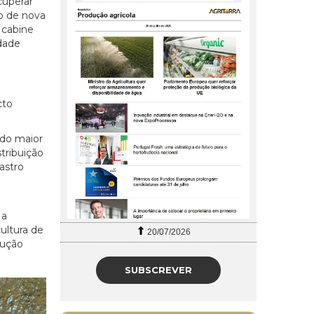
cuperar
to de nova
 cabine
dade
cto
ndo maior
tribuição
astro
 a
ultura de
2026
27/07/2026
dução
SUBSCREVER