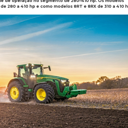
idade de operação no segmento de 280–410 hp. Os modelos
R de 280 a 410 hp e como modelos 8RT e 8RX de 310 a 410 h