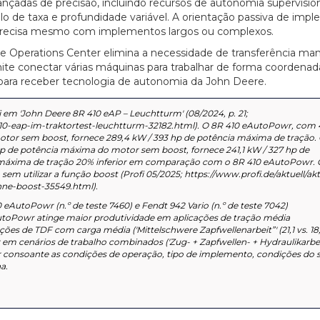
nçadas de precisão, incluindo recursos de autonomia supervisio
 de taxa e profundidade variável. A orientação passiva de impl
 precisa mesmo com implementos largos ou complexos.
e Operations Center elimina a necessidade de transferência man
ite conectar várias máquinas para trabalhar de forma coordenad
s para receber tecnologia de autonomia da John Deere.
 em 'John Deere 8R 410 eAP – Leuchtturm' (08/2024, p. 21;
410-eap-im-traktortest-leuchtturm-32182.html). O 8R 410 eAutoPowr, com 
tor sem boost, fornece 289,4 kW / 393 hp de potência máxima de tração.
hp de potência máxima do motor sem boost, fornece 241,1 kW / 327 hp de
 máxima de tração 20% inferior em comparação com o 8R 410 eAutoPowr. 
m utilizar a função boost (Profi 05/2025; https://www.profi.de/aktuell/akt
ne-boost-35549.html).
utoPowr (n.º de teste 7460) e Fendt 942 Vario (n.º de teste 7042)
utoPowr atinge maior produtividade em aplicações de tração média
icações de TDF com carga média ('Mittelschwere Zapfwellenarbeit”' (21,1 vs. 18
r em cenários de trabalho combinados ('Zug- + Zapfwellen- + Hydraulikarbei
iar consoante as condições de operação, tipo de implemento, condições do s
a.