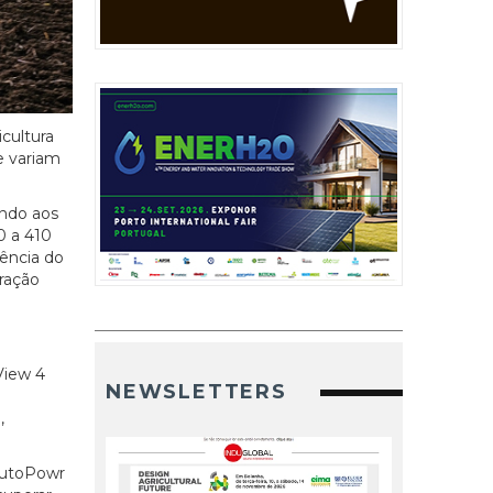
cultura
e variam
indo aos
0 a 410
ência do
tração
View 4
NEWSLETTERS
,
AutoPowr