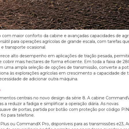
 com maior conforto da cabine e avançadas capacidades de agri
sátil para operações agrícolas de grande escala, com tarefas qu
e transporte ocasional.
erece alto desempenho em aplicações de tração pesada, permit
cobrir mais hectares de forma eficiente. Em toda a faixa de 28
m uma ampla seleção de opções de transmissão, converte a pot
rciona às explorações agrícolas em crescimento a capacidade de 
ecessidade de adicionar outra máquina.
o
elementos centrais no novo design da série 8. A cabine Command
 a reduzir a fadiga e simplificar a operação diária. As novas
uave de portas, partida por botão com proteção por código PIN
io para telefone.
 ou CommandX Pro, disponíveis para as transmissões e23, 