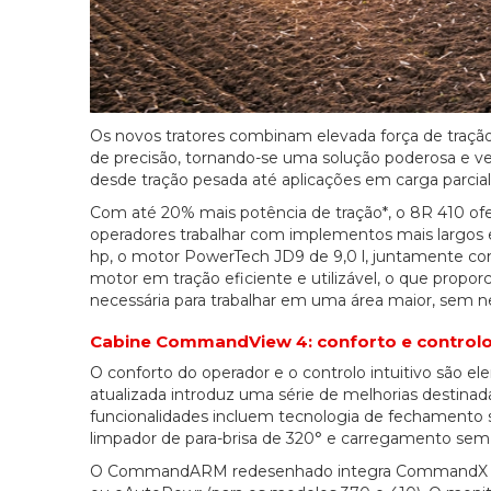
Os novos tratores combinam elevada força de tração
de precisão, tornando-se uma solução poderosa e ver
desde tração pesada até aplicações em carga parcial 
Com até 20% mais potência de tração*, o 8R 410 of
operadores trabalhar com implementos mais largos e 
hp, o motor PowerTech JD9 de 9,0 l, juntamente co
motor em tração eficiente e utilizável, o que propo
necessária para trabalhar em uma área maior, sem n
Cabine CommandView 4: conforto e control
O conforto do operador e o controlo intuitivo são 
atualizada introduz uma série de melhorias destinadas
funcionalidades incluem tecnologia de fechamento s
limpador de para-brisa de 320° e carregamento sem f
O CommandARM redesenhado integra CommandX Plus