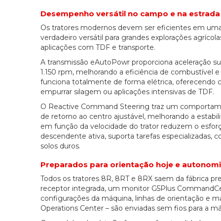
Desempenho versátil no campo e na estrada
Os tratores modernos devem ser eficientes em uma 
verdadeiro versátil para grandes explorações agríc
aplicações com TDF e transporte.
A transmissão eAutoPowr proporciona aceleração su
1.150 rpm, melhorando a eficiência de combustível e
funciona totalmente de forma elétrica, oferecendo 
empurrar silagem ou aplicações intensivas de TDF.
O Reactive Command Steering traz um comportamen
de retorno ao centro ajustável, melhorando a estabili
em função da velocidade do trator reduzem o esforço 
descendente ativa, suporta tarefas especializadas,
solos duros.
Preparados para orientação hoje e autonom
Todos os tratores 8R, 8RT e 8RX saem da fábrica pre
receptor integrada, um monitor G5Plus CommandCent
configurações da máquina, linhas de orientação e 
Operations Center – são enviadas sem fios para a m