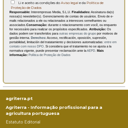
Li e aceito as condições do
Aviso legal
e da
Política de
Proteção de Dados
Responsable:
Interempresas Media, S.L.U.
Finalidades:
Assinatura da(s)
nossa(s) newsletter(s). Gerenciamento de contas de usuários. Envio de e-
mails relacionados a ele ou relacionados a interesses semelhantes ou
associados.
Conservação:
durante o relacionamento com você, ou enquanto
for necessário para realizar os propósitos especificados.
Atribuição:
Os
dados podem ser transferidos para
outras empresas do grupo
por motivos de
gestão interna.
Derechos:
Acceso, rectificación, oposición, supresión,
portabilidad, limitación del tratatamiento y decisiones automatizadas:
entre em
contato com nosso DPO
. Si considera que el tratamiento no se ajusta a la
normativa vigente, puede presentar reclamación ante la
AEPD
.
Mais
informação:
Política de Proteção de Dados
agriterra.pt
Agriterra - Informação profissional para a
agricultura portuguesa
Estatuto Editorial