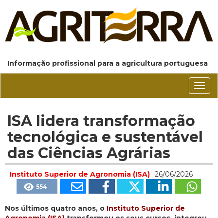
Informação profissional para a agricultura portuguesa
Conm
nave
ISA lidera transformação
tecnológica e sustentável
das Ciências Agrárias
Instituto Superior de Agronomia (ISA)
26/06/2026
554
Nos últimos quatro anos, o
Instituto Superior de