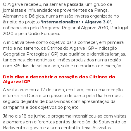
O Algarve recebeu, na semana passada, um grupo de
jornalistas e influenciadores provenientes da França,
Alemanha e Bélgica, numa missão inversa organizada no
âmbito do projeto
‘Internacionalizar + Algarve 3.0’
,
cofinanciado pelo Programa Regional Algarve 2030, Portugal
2030 e pela União Europeia.
A iniciativa teve como objetivo dar a conhecer, em primeira
mão e no terreno, os Citrinos do Algarve IGP –Indicação
Geográfica Protegida (IGP) que qualifica e identifica laranjas,
tangerinas, clementinas e limões produzidos numa região
com 365 dias de sol por ano, solo e microclima de exceção.
Dois dias a descobrir o coração dos Citrinos do
Algarve IGP
A visita arrancou a 17 de junho, em Faro, com uma receção
informal na Doca e um passeio de barco pela Ria Formosa,
seguido de jantar de boas-vindas com apresentação da
campanha e dos objetivos do projeto.
Já no dia 18 de junho, o programa intensificou-se com visitas
a pomares em diferentes pontos da região, do Sotavento ao
Barlavento algarvio e a uma central fruteira. As visitas