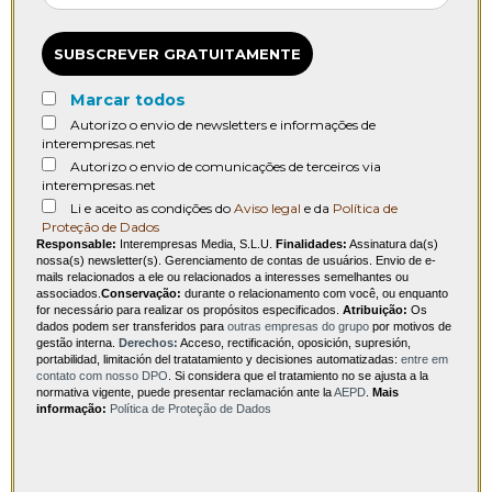
SUBSCREVER GRATUITAMENTE
Marcar todos
Autorizo o envio de newsletters e informações de
interempresas.net
Autorizo o envio de comunicações de terceiros via
interempresas.net
Li e aceito as condições do
Aviso legal
e da
Política de
Proteção de Dados
Responsable:
Interempresas Media, S.L.U.
Finalidades:
Assinatura da(s)
nossa(s) newsletter(s). Gerenciamento de contas de usuários. Envio de e-
mails relacionados a ele ou relacionados a interesses semelhantes ou
associados.
Conservação:
durante o relacionamento com você, ou enquanto
for necessário para realizar os propósitos especificados.
Atribuição:
Os
dados podem ser transferidos para
outras empresas do grupo
por motivos de
gestão interna.
Derechos:
Acceso, rectificación, oposición, supresión,
portabilidad, limitación del tratatamiento y decisiones automatizadas:
entre em
contato com nosso DPO
. Si considera que el tratamiento no se ajusta a la
normativa vigente, puede presentar reclamación ante la
AEPD
.
Mais
informação:
Política de Proteção de Dados