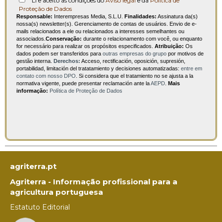
Li e aceito as condições do
Aviso legal
e da
Política de
Proteção de Dados
Responsable:
Interempresas Media, S.L.U.
Finalidades:
Assinatura da(s)
nossa(s) newsletter(s). Gerenciamento de contas de usuários. Envio de e-
mails relacionados a ele ou relacionados a interesses semelhantes ou
associados.
Conservação:
durante o relacionamento com você, ou enquanto
for necessário para realizar os propósitos especificados.
Atribuição:
Os
dados podem ser transferidos para
outras empresas do grupo
por motivos de
gestão interna.
Derechos:
Acceso, rectificación, oposición, supresión,
portabilidad, limitación del tratatamiento y decisiones automatizadas:
entre em
contato com nosso DPO
. Si considera que el tratamiento no se ajusta a la
normativa vigente, puede presentar reclamación ante la
AEPD
.
Mais
informação:
Política de Proteção de Dados
agriterra.pt
Agriterra - Informação profissional para a
agricultura portuguesa
Estatuto Editorial