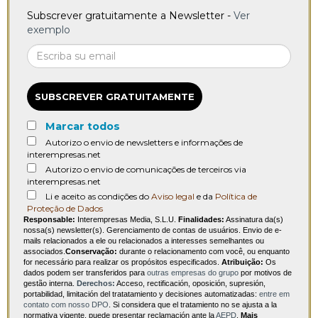
Subscrever gratuitamente a Newsletter -
Ver
exemplo
SUBSCREVER GRATUITAMENTE
Marcar todos
Autorizo o envio de newsletters e informações de
interempresas.net
Autorizo o envio de comunicações de terceiros via
interempresas.net
Li e aceito as condições do
Aviso legal
e da
Política de
Proteção de Dados
Responsable:
Interempresas Media, S.L.U.
Finalidades:
Assinatura da(s)
nossa(s) newsletter(s). Gerenciamento de contas de usuários. Envio de e-
mails relacionados a ele ou relacionados a interesses semelhantes ou
associados.
Conservação:
durante o relacionamento com você, ou enquanto
for necessário para realizar os propósitos especificados.
Atribuição:
Os
dados podem ser transferidos para
outras empresas do grupo
por motivos de
gestão interna.
Derechos:
Acceso, rectificación, oposición, supresión,
portabilidad, limitación del tratatamiento y decisiones automatizadas:
entre em
contato com nosso DPO
. Si considera que el tratamiento no se ajusta a la
normativa vigente, puede presentar reclamación ante la
AEPD
.
Mais