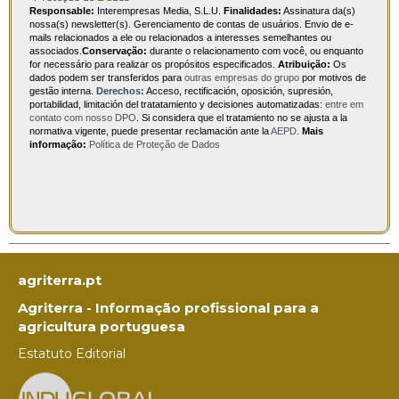
Responsable:
Interempresas Media, S.L.U.
Finalidades:
Assinatura da(s)
nossa(s) newsletter(s). Gerenciamento de contas de usuários. Envio de e-
mails relacionados a ele ou relacionados a interesses semelhantes ou
associados.
Conservação:
durante o relacionamento com você, ou enquanto
for necessário para realizar os propósitos especificados.
Atribuição:
Os
dados podem ser transferidos para
outras empresas do grupo
por motivos de
gestão interna.
Derechos:
Acceso, rectificación, oposición, supresión,
portabilidad, limitación del tratatamiento y decisiones automatizadas:
entre em
contato com nosso DPO
. Si considera que el tratamiento no se ajusta a la
normativa vigente, puede presentar reclamación ante la
AEPD
.
Mais
informação:
Política de Proteção de Dados
agriterra.pt
Agriterra - Informação profissional para a
agricultura portuguesa
Estatuto Editorial