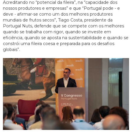
Acreditando no “potencial da fileira”, na “capacidade dos
nossos produtores e empresas” e que “Portugal pode - e
deve - afirmar-se como um dos melhores produtores
mundiais de frutos secos”, Tiago Costa, presidente da
Portugal Nuts, defende que se compete com os melhores
quando se trabalha com rigor, quando se investe em
eficiência, quando se aposta na sustentabilidade e quando se
constrói uma fileira coesa e preparada para os desafios
globais”.