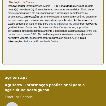
Proteção de Dados
Responsable:
Interempresas Media, S.L.U.
Finalidades:
Assinatura da(s)
nossa(s) newsletter(s). Gerenciamento de contas de usuários. Envio de e-
mails relacionados a ele ou relacionados a interesses semelhantes ou
associados.
Conservação:
durante o relacionamento com você, ou enquanto
for necessário para realizar os propósitos especificados.
Atribuição:
Os
dados podem ser transferidos para
outras empresas do grupo
por motivos de
gestão interna.
Derechos:
Acceso, rectificación, oposición, supresión,
portabilidad, limitación del tratatamiento y decisiones automatizadas:
entre em
contato com nosso DPO
. Si considera que el tratamiento no se ajusta a la
normativa vigente, puede presentar reclamación ante la
AEPD
.
Mais
informação:
Política de Proteção de Dados
agriterra.pt
Agriterra - Informação profissional para a
agricultura portuguesa
Estatuto Editorial