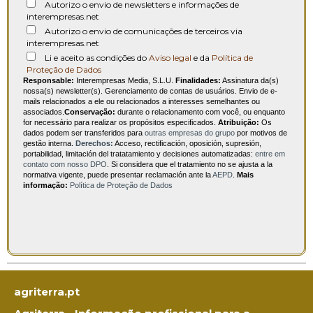
Autorizo o envio de newsletters e informações de
interempresas.net
Autorizo o envio de comunicações de terceiros via
interempresas.net
Li e aceito as condições do
Aviso legal
e da
Política de
Proteção de Dados
Responsable:
Interempresas Media, S.L.U.
Finalidades:
Assinatura da(s)
nossa(s) newsletter(s). Gerenciamento de contas de usuários. Envio de e-
mails relacionados a ele ou relacionados a interesses semelhantes ou
associados.
Conservação:
durante o relacionamento com você, ou enquanto
for necessário para realizar os propósitos especificados.
Atribuição:
Os
dados podem ser transferidos para
outras empresas do grupo
por motivos de
gestão interna.
Derechos:
Acceso, rectificación, oposición, supresión,
portabilidad, limitación del tratatamiento y decisiones automatizadas:
entre em
contato com nosso DPO
. Si considera que el tratamiento no se ajusta a la
normativa vigente, puede presentar reclamación ante la
AEPD
.
Mais
informação:
Política de Proteção de Dados
agriterra.pt