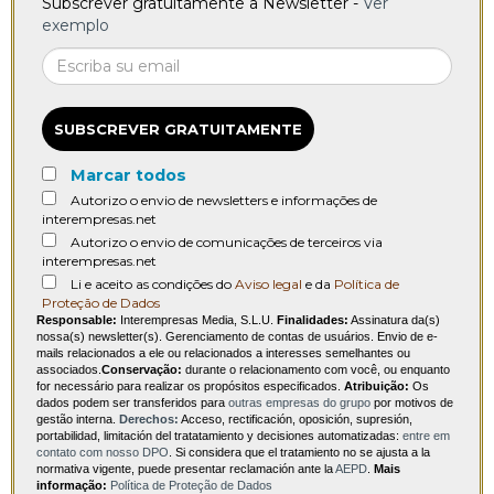
Subscrever gratuitamente a Newsletter -
Ver
exemplo
SUBSCREVER GRATUITAMENTE
Marcar todos
Autorizo o envio de newsletters e informações de
interempresas.net
Autorizo o envio de comunicações de terceiros via
interempresas.net
Li e aceito as condições do
Aviso legal
e da
Política de
Proteção de Dados
Responsable:
Interempresas Media, S.L.U.
Finalidades:
Assinatura da(s)
nossa(s) newsletter(s). Gerenciamento de contas de usuários. Envio de e-
mails relacionados a ele ou relacionados a interesses semelhantes ou
associados.
Conservação:
durante o relacionamento com você, ou enquanto
for necessário para realizar os propósitos especificados.
Atribuição:
Os
dados podem ser transferidos para
outras empresas do grupo
por motivos de
gestão interna.
Derechos:
Acceso, rectificación, oposición, supresión,
portabilidad, limitación del tratatamiento y decisiones automatizadas:
entre em
contato com nosso DPO
. Si considera que el tratamiento no se ajusta a la
normativa vigente, puede presentar reclamación ante la
AEPD
.
Mais
informação:
Política de Proteção de Dados