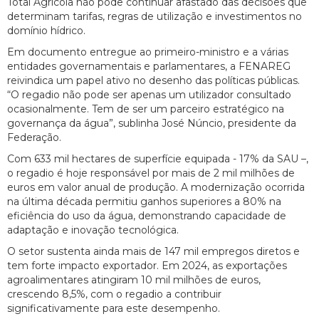
Total Agrícola não pode continuar afastado das decisões que
determinam tarifas, regras de utilização e investimentos no
domínio hídrico.
Em documento entregue ao primeiro-ministro e a várias
entidades governamentais e parlamentares, a FENAREG
reivindica um papel ativo no desenho das políticas públicas.
“O regadio não pode ser apenas um utilizador consultado
ocasionalmente. Tem de ser um parceiro estratégico na
governança da água”, sublinha José Núncio, presidente da
Federação.
Com 633 mil hectares de superfície equipada - 17% da SAU –,
o regadio é hoje responsável por mais de 2 mil milhões de
euros em valor anual de produção. A modernização ocorrida
na última década permitiu ganhos superiores a 80% na
eficiência do uso da água, demonstrando capacidade de
adaptação e inovação tecnológica.
O setor sustenta ainda mais de 147 mil empregos diretos e
tem forte impacto exportador. Em 2024, as exportações
agroalimentares atingiram 10 mil milhões de euros,
crescendo 8,5%, com o regadio a contribuir
significativamente para este desempenho.