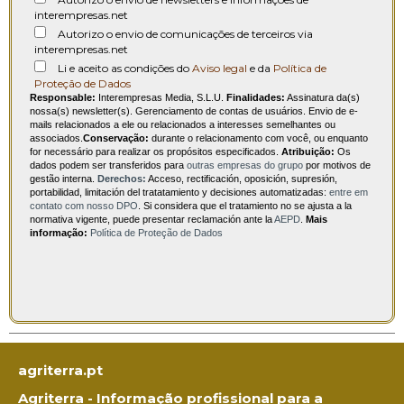
interempresas.net
Autorizo o envio de comunicações de terceiros via
interempresas.net
Li e aceito as condições do
Aviso legal
e da
Política de
Proteção de Dados
Responsable:
Interempresas Media, S.L.U.
Finalidades:
Assinatura da(s)
nossa(s) newsletter(s). Gerenciamento de contas de usuários. Envio de e-
mails relacionados a ele ou relacionados a interesses semelhantes ou
associados.
Conservação:
durante o relacionamento com você, ou enquanto
for necessário para realizar os propósitos especificados.
Atribuição:
Os
dados podem ser transferidos para
outras empresas do grupo
por motivos de
gestão interna.
Derechos:
Acceso, rectificación, oposición, supresión,
portabilidad, limitación del tratatamiento y decisiones automatizadas:
entre em
contato com nosso DPO
. Si considera que el tratamiento no se ajusta a la
normativa vigente, puede presentar reclamación ante la
AEPD
.
Mais
informação:
Política de Proteção de Dados
agriterra.pt
Agriterra - Informação profissional para a