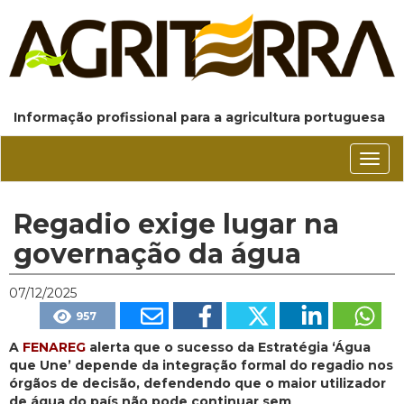
Informação profissional para a agricultura portuguesa
Conm
nave
Regadio exige lugar na
governação da água
07/12/2025
957
A
FENAREG
alerta que o sucesso da Estratégia ‘Água
que Une’ depende da integração formal do regadio nos
órgãos de decisão, defendendo que o maior utilizador
de água do país não pode continuar sem