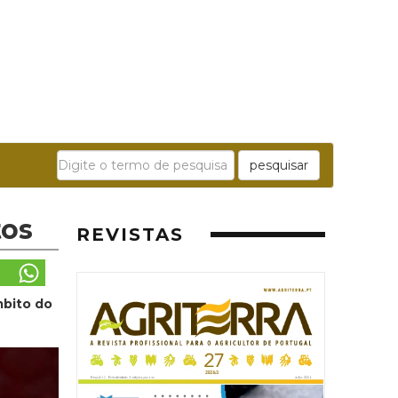
pesquisar
tos
REVISTAS
mbito do