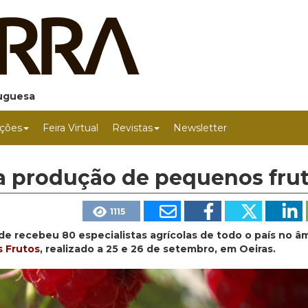
tuguesa
ções
Feira Virtual
Revistas
Newsletter
a produção de pequenos fru
1115
de recebeu 80 especialistas agrícolas de todo o país no â
s Frutos
, realizado a 25 e 26 de setembro, em Oeiras.