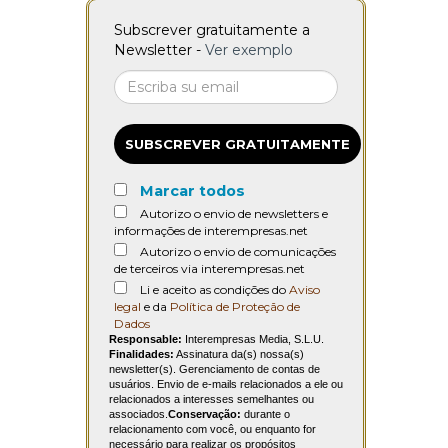
Subscrever gratuitamente a
Newsletter -
Ver exemplo
SUBSCREVER GRATUITAMENTE
Marcar todos
Autorizo o envio de newsletters e
informações de interempresas.net
Autorizo o envio de comunicações
de terceiros via interempresas.net
Li e aceito as condições do
Aviso
legal
e da
Política de Proteção de
Dados
Responsable:
Interempresas Media, S.L.U.
Finalidades:
Assinatura da(s) nossa(s)
newsletter(s). Gerenciamento de contas de
usuários. Envio de e-mails relacionados a ele ou
relacionados a interesses semelhantes ou
associados.
Conservação:
durante o
relacionamento com você, ou enquanto for
necessário para realizar os propósitos