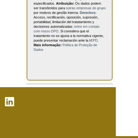
especificados.
Atribuição:
Os dados podem
ser transferidos para
outras empresas do grupo
por motivos de gestão interna.
Derechos:
Acceso, rectificación, oposición, supresión,
portabilidad, limitación del tratatamiento y
decisiones automatizadas:
entre em contato
com nosso DPO
. Si considera que el
tratamiento no se ajusta a la normativa vigente,
puede presentar reclamación ante la
AEPD
.
Mais informação:
Política de Proteção de
Dados