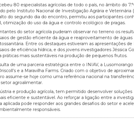
cebeu 80 especialistas agrícolas de todo o país, no âmbito do 7.
pelo Instituto Nacional de Investigação Agrária e Veterinária (
 alto do segundo dia do encontro, permitiu aos participantes con
l, otimização do uso da água e controlo ecológico de pragas.
sentantes do setor agrícola puderam observar no terreno os resul
nsaios de gestão eficiente da água e reaproveitamento de águas
tossanitária. Entre os destaques estiveram as apresentações de 
nsaios de eficiência hídrica, e dos jovens investigadores Jéssica 
ra práticas mais sustentáveis na produção de pequenos frutos.
sulta de uma parceria estratégica entre o INIAV, a Lusomorango
scoll’s e a Maravilha Farms. Criado com o objetivo de aproximar
entro assume-se hoje como uma referência nacional na transferênc
setor agroalimentar.
dústria e produção agrícola, tem permitido desenvolver soluções
s eficiente e sustentável. Ao reforçar a ligação entre a investi
a aplicada pode responder aos grandes desafios do setor e acele
 ambientalmente responsáveis.