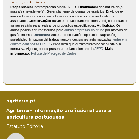
Proteção de Dados
Responsable:
Interempresas Media, S.L.U.
Finalidades:
Assinatura da(s)
nossa(s) newsletter(s). Gerenciamento de contas de usuários. Envio de e-
mails relacionados a ele ou relacionados a interesses semelhantes ou
associados.
Conservação:
durante o relacionamento com você, ou enquanto
for necessário para realizar os propósitos especificados.
Atribuição:
Os
dados podem ser transferidos para
outras empresas do grupo
por motivos de
gestão interna.
Derechos:
Acceso, rectificación, oposición, supresión,
portabilidad, limitación del tratatamiento y decisiones automatizadas:
entre em
contato com nosso DPO
. Si considera que el tratamiento no se ajusta a la
normativa vigente, puede presentar reclamación ante la
AEPD
.
Mais
informação:
Política de Proteção de Dados
agriterra.pt
Agriterra - Informação profissional para a
agricultura portuguesa
Estatuto Editorial