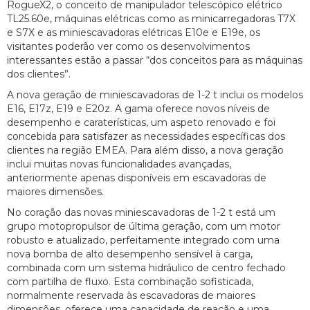
RogueX2, o conceito de manipulador telescópico elétrico
TL25.60e, máquinas elétricas como as minicarregadoras T7X
e S7X e as miniescavadoras elétricas E10e e E19e, os
visitantes poderão ver como os desenvolvimentos
interessantes estão a passar “dos conceitos para as máquinas
dos clientes”.
A nova geração de miniescavadoras de 1-2 t inclui os modelos
E16, E17z, E19 e E20z. A gama oferece novos níveis de
desempenho e caraterísticas, um aspeto renovado e foi
concebida para satisfazer as necessidades específicas dos
clientes na região EMEA. Para além disso, a nova geração
inclui muitas novas funcionalidades avançadas,
anteriormente apenas disponíveis em escavadoras de
maiores dimensões.
No coração das novas miniescavadoras de 1-2 t está um
grupo motopropulsor de última geração, com um motor
robusto e atualizado, perfeitamente integrado com uma
nova bomba de alto desempenho sensível à carga,
combinada com um sistema hidráulico de centro fechado
com partilha de fluxo. Esta combinação sofisticada,
normalmente reservada às escavadoras de maiores
dimensões, oferece uma capacidade de reação e uma